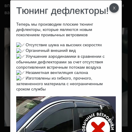
впитывают влагу, значит не промокают насквозь и
Тюнинг дефлекторы!
ваш салон всегда будет оставаться сухим!
Теперь мы производим плоские тюнинг
дефлекторы, которые являются новым
поколением проивычных ветровиков
Отсутствие шума на высоких скоростях
Органичный внешний вид
Улучшение аэродинамики в сравнении с
обычными дефлекторами за счет отсутствия
сопротивления встречным потокам воздуха
Незаметная вентиляция салона
Изготовлены из гибкого, прочного,
затемненного материала с неограниченным
сроком службы